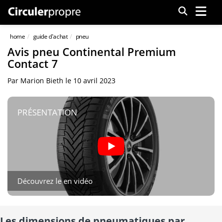
Menu
home
guide d'achat
pneu
Avis pneu Continental Premium
Contact 7
Par
Marion Bieth
le
10 avril 2023
PRÉSENTATION
Découvrez le en vidéo
Les dimensions de pneumatiques par