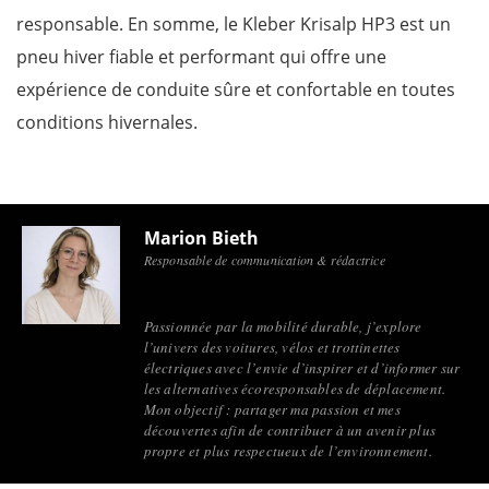
responsable. En somme, le Kleber Krisalp HP3 est un
pneu hiver fiable et performant qui offre une
expérience de conduite sûre et confortable en toutes
conditions hivernales.
Marion Bieth
Responsable de communication & rédactrice
Passionnée par la mobilité durable, j’explore
l’univers des voitures, vélos et trottinettes
électriques avec l’envie d’inspirer et d’informer sur
les alternatives écoresponsables de déplacement.
Mon objectif : partager ma passion et mes
découvertes afin de contribuer à un avenir plus
propre et plus respectueux de l’environnement.