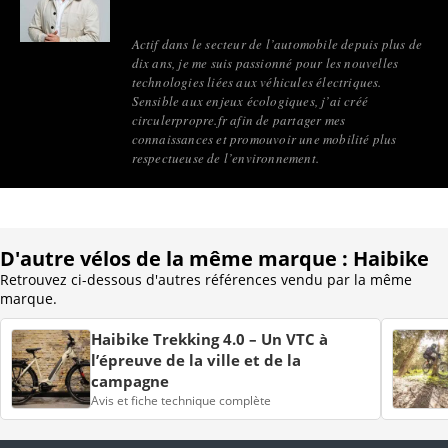
Actif dans le secteur de l’automobile depuis plus de
dix ans, je me suis passionné pour les nouvelles
technologies liées aux véhicules électriques.
Sensible aux enjeux écologiques, j’ai créé
circulerpropre.fr afin de partager mes
connaissances et promouvoir une mobilité plus
respectueuse de l’environnement.
D'autre vélos de la même marque : Haibike
Retrouvez ci-dessous d'autres références vendu par la même
marque.
Haibike Trekking 4.0 – Un VTC à
l’épreuve de la ville et de la
campagne
Avis et fiche technique complète