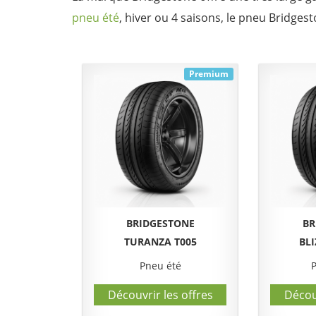
pneu été
, hiver ou 4 saisons, le pneu Bridges
Premium
BRIDGESTONE
BR
TURANZA T005
BL
Pneu été
Découvrir les offres
Découv