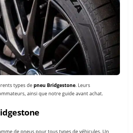
érents types de
pneu Bridgestone
. Leurs
sommateurs, ainsi que notre guide avant achat.
ridgestone
gamme de pneus pour tous types de véhicules. Un