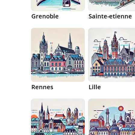
Grenoble
Sainte-etienne
Rennes
Lille