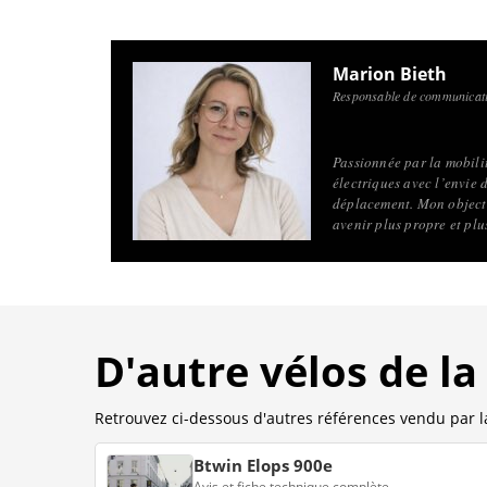
Marion Bieth
Responsable de communicati
Passionnée par la mobilité
électriques avec l’envie 
déplacement. Mon objecti
avenir plus propre et pl
D'autre vélos de l
Retrouvez ci-dessous d'autres références vendu par
Btwin Elops 900e
Avis et fiche technique complète