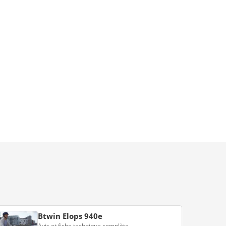
Btwin Elops 940e
Avis et fiche technique complète