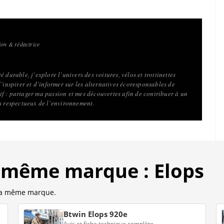
on & rédactrice
 durable, j’explore l’univers des voitures, vélos et trottinettes
d’inspirer et d’informer sur les alternatives écoresponsables de
f : partager ma passion et mes découvertes afin de contribuer à un
us respectueux de l’environnement.
a même marque : Elops
 la même marque.
Btwin Elops 920e
Avis et fiche technique complète