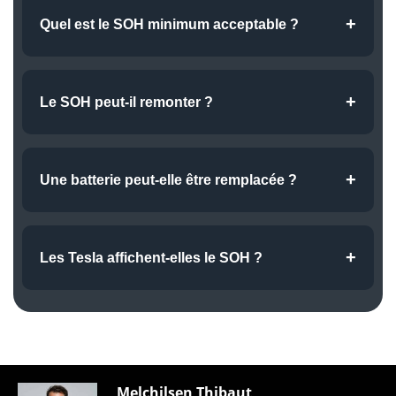
+
Quel est le SOH minimum acceptable ?
Quel est le SOH minimum acceptable ?
+
Le SOH peut-il remonter ?
Oui, légèrement, après une mise à jour ou un recalibrage
BMS, mais cela reste marginal.
+
Une batterie peut-elle être remplacée ?
Oui, mais le coût varie de 5 000 à 15 000 € selon les
modèles. Peu fréquent en pratique.
+
Les Tesla affichent-elles le SOH ?
Pas directement. On l’estime via la capacité utilisable ou
des outils spécialisés.
Melchilsen Thibaut