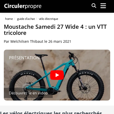
Menu
home
guide d'achat
vélo électrique
Moustache Samedi 27 Wide 4 : un VTT
tricolore
Par
Melchilsen Thibaut
le
26 mars 2021
PRÉSENTATION
Découvrez le en vidéo
Les vélos électriques les plus recherchés