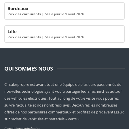
Bordeaux
Prix des carburants
|
Mis à jour le 9 août 2026
Lille
Prix des carburants
|
Mis à jour le 9 août 2026
QUI SOMMES NOUS
Circulerpropre est avant tout une équipe de plusieurs passionnés de
nouvelles technologies ayant voulu partager leurs recherches autour
des véhicules électriques. Tout au long de votre visite vous pourrez
suivre l’actualité et nos nombreux avis. Découvrez les nombreuses
offres de nos partenaires commerciaux et profitez de prix avantageux
sur l’achat de véhicules et matériels « verts ».
Conditions générales