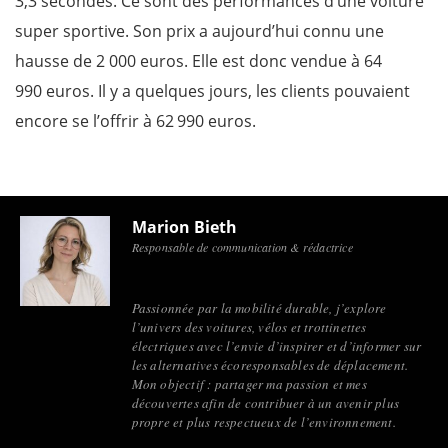
3,3 secondes. Ce sont des performances d’une voiture
super sportive. Son prix a aujourd’hui connu une
hausse de 2 000 euros. Elle est donc vendue à 64
990 euros. Il y a quelques jours, les clients pouvaient
encore se l’offrir à 62 990 euros.
Marion Bieth
Responsable de communication & rédactrice
Passionnée par la mobilité durable, j’explore
l’univers des voitures, vélos et trottinettes
électriques avec l’envie d’inspirer et d’informer sur
les alternatives écoresponsables de déplacement.
Mon objectif : partager ma passion et mes
découvertes afin de contribuer à un avenir plus
propre et plus respectueux de l’environnement.