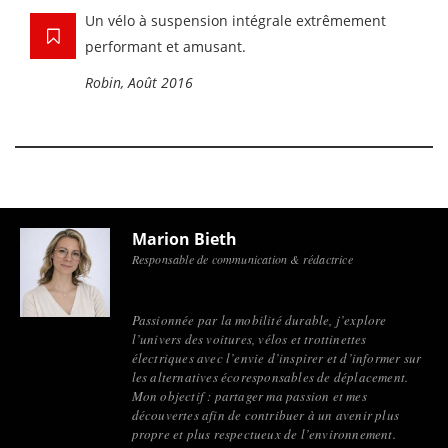
Un vélo à suspension intégrale extrêmement
performant et amusant.
Robin, Août 2016
Marion Bieth
Responsable de communication & rédactrice
Passionnée par la mobilité durable, j’explore
l’univers des voitures, vélos et trottinettes
électriques avec l’envie d’inspirer et d’informer sur
les alternatives écoresponsables de déplacement.
Mon objectif : partager ma passion et mes
découvertes afin de contribuer à un avenir plus
propre et plus respectueux de l’environnement.