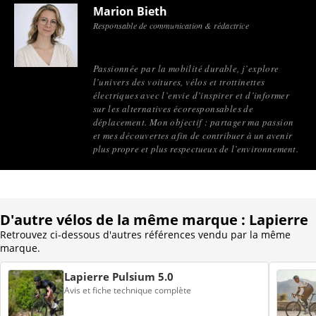
Marion Bieth
Responsable de communication & rédactrice
Passionnée par la mobilité durable, j’explore
l’univers des voitures, vélos et trottinettes
électriques avec l’envie d’inspirer et d’informer
sur les alternatives écoresponsables de
déplacement. Mon objectif : partager ma passion
et mes découvertes afin de contribuer à un avenir
plus propre et plus respectueux de l’environnement.
D'autre vélos de la même marque : Lapierre
Retrouvez ci-dessous d'autres références vendu par la même
marque.
Lapierre Pulsium 5.0
Avis et fiche technique complète