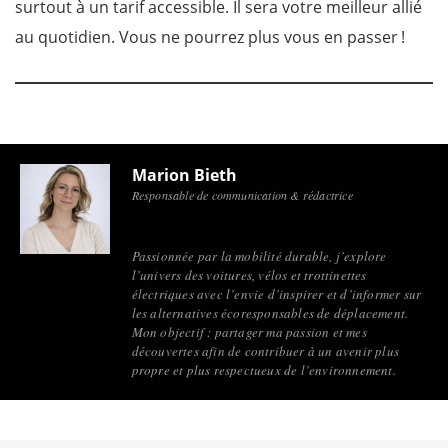
surtout à un tarif accessible. Il sera votre meilleur allié
au quotidien. Vous ne pourrez plus vous en passer !
Marion Bieth
Responsable de communication & rédactrice
Passionnée par la mobilité durable, j’explore
l’univers des voitures, vélos et trottinettes
électriques avec l’envie d’inspirer et d’informer sur
les alternatives écoresponsables de déplacement.
Mon objectif : partager ma passion et mes
découvertes afin de contribuer à un avenir plus
propre et plus respectueux de l’environnement.