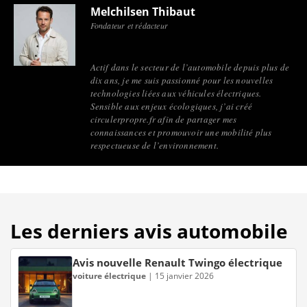
Melchilsen Thibaut
Fondateur et rédacteur
Actif dans le secteur de l’automobile depuis plus de
dix ans, je me suis passionné pour les nouvelles
technologies liées aux véhicules électriques.
Sensible aux enjeux écologiques, j’ai créé
circulerpropre.fr afin de partager mes
connaissances et promouvoir une mobilité plus
respectueuse de l’environnement.
Les derniers avis automobile
Avis nouvelle Renault Twingo électrique
voiture électrique
|
15 janvier 2026