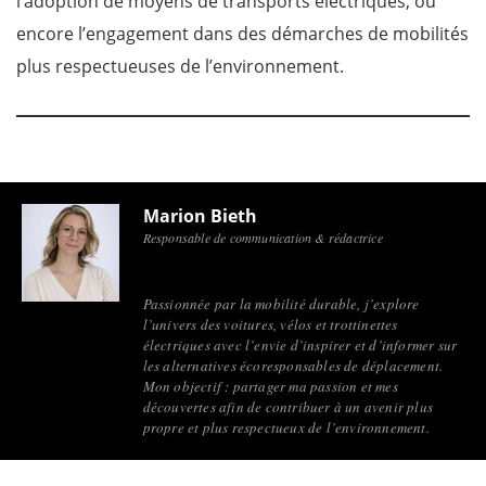
l’adoption de moyens de transports électriques, ou
encore l’engagement dans des démarches de mobilités
plus respectueuses de l’environnement.
Marion Bieth
Responsable de communication & rédactrice
Passionnée par la mobilité durable, j’explore
l’univers des voitures, vélos et trottinettes
électriques avec l’envie d’inspirer et d’informer sur
les alternatives écoresponsables de déplacement.
Mon objectif : partager ma passion et mes
découvertes afin de contribuer à un avenir plus
propre et plus respectueux de l’environnement.