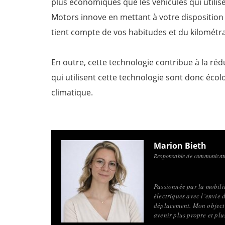
plus économiques que les véhicules qui utili
Motors innove en mettant à votre disposition
tient compte de vos habitudes et du kilométra
En outre, cette technologie contribue à la réd
qui utilisent cette technologie sont donc éco
climatique.
Marion Bieth
Responsable de communicati
Passionnée par la mobilité
électriques avec l’envie 
déplacement. Mon objecti
avenir plus propre et pl