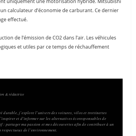
sent uniquement une motorisation hybride. Mitsubishi
 un calculateur d’économie de carburant. Ce dernier
ge effectué.
uction de l’émission de CO2 dans l’air. Les véhicules
logiques et utiles par ce temps de réchauffement
on & rédactrice
 durable, j’explore l’univers des voitures, vélos et trottinettes
d’inspirer et d’informer sur les alternatives écoresponsables de
f : partager ma passion et mes découvertes afin de contribuer à un
us respectueux de l’environnement.