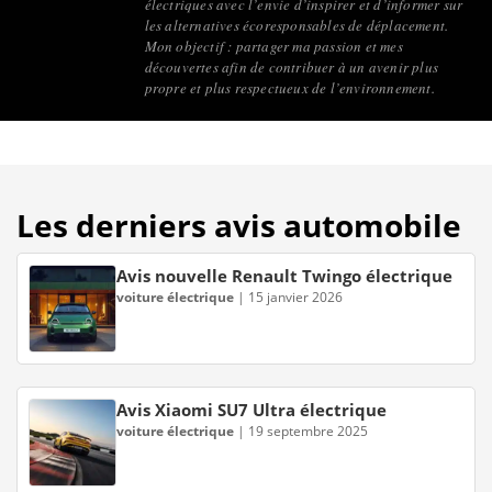
électriques avec l’envie d’inspirer et d’informer sur
les alternatives écoresponsables de déplacement.
Mon objectif : partager ma passion et mes
découvertes afin de contribuer à un avenir plus
propre et plus respectueux de l’environnement.
Les derniers avis automobile
Avis nouvelle Renault Twingo électrique
voiture électrique
|
15 janvier 2026
Avis Xiaomi SU7 Ultra électrique
voiture électrique
|
19 septembre 2025