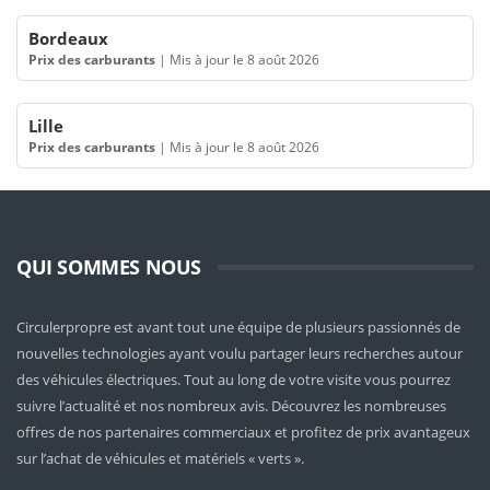
Bordeaux
Prix des carburants
|
Mis à jour le 8 août 2026
Lille
Prix des carburants
|
Mis à jour le 8 août 2026
QUI SOMMES NOUS
Circulerpropre est avant tout une équipe de plusieurs passionnés de
nouvelles technologies ayant voulu partager leurs recherches autour
des véhicules électriques. Tout au long de votre visite vous pourrez
suivre l’actualité et nos nombreux avis. Découvrez les nombreuses
offres de nos partenaires commerciaux et profitez de prix avantageux
sur l’achat de véhicules et matériels « verts ».