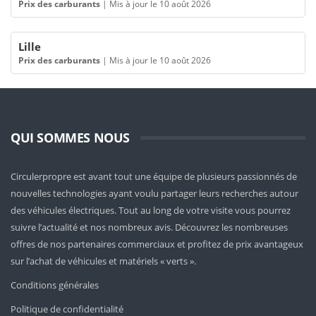
Prix des carburants
|
Mis à jour le 10 août 2026
Lille
Prix des carburants
|
Mis à jour le 10 août 2026
QUI SOMMES NOUS
Circulerpropre est avant tout une équipe de plusieurs passionnés de
nouvelles technologies ayant voulu partager leurs recherches autour
des véhicules électriques. Tout au long de votre visite vous pourrez
suivre l’actualité et nos nombreux avis. Découvrez les nombreuses
offres de nos partenaires commerciaux et profitez de prix avantageux
sur l’achat de véhicules et matériels « verts ».
Conditions générales
Politique de confidentialité