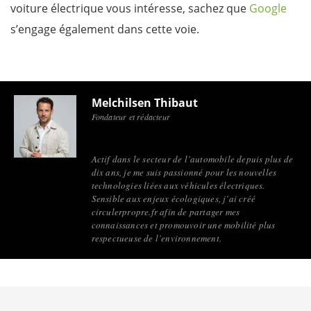
voiture électrique vous intéresse, sachez que
Google
s’engage également dans cette voie.
Melchilsen Thibaut
Fondateur et rédacteur
Actif dans le secteur de l’automobile depuis plus de
dix ans, je me suis passionné pour les nouvelles
technologies liées aux véhicules électriques.
Sensible aux enjeux écologiques, j’ai créé
circulerpropre.fr afin de partager mes
connaissances et promouvoir une mobilité plus
respectueuse de l’environnement.