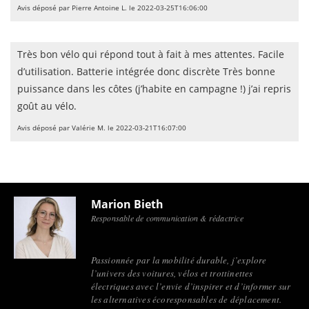
Avis déposé par Pierre Antoine L. le 2022-03-25T16:06:00
Très bon vélo qui répond tout à fait à mes attentes. Facile
d’utilisation. Batterie intégrée donc discrète Très bonne
puissance dans les côtes (j’habite en campagne !) j’ai repris
goût au vélo.
Avis déposé par Valérie M. le 2022-03-21T16:07:00
Marion Bieth
Responsable de communication & rédactrice
Passionnée par la mobilité durable, j’explore
l’univers des voitures, vélos et trottinettes
électriques avec l’envie d’inspirer et d’informer sur
les alternatives écoresponsables de déplacement.