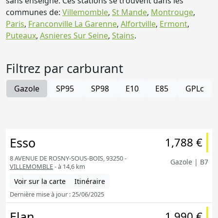
sans enseigne. Ces stations se trouvent dans les
communes de:
Villemomble
,
St Mande
,
Montrouge
,
Paris
,
Franconville La Garenne
,
Alfortville
,
Ermont
,
Puteaux
,
Asnieres Sur Seine
,
Stains
.
Filtrez par carburant
Gazole
SP95
SP98
E10
E85
GPLc
Esso
1,788 €
8 AVENUE DE ROSNY-SOUS-BOIS, 93250 -
Gazole | B7
VILLEMOMBLE
- à 14,6 km
Voir sur la carte
Itinéraire
Dernière mise à jour : 25/06/2025
Elan
1,990 €