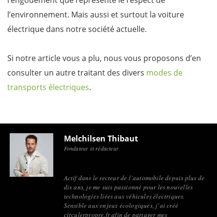
l’engouement que représente le respect de
l’environnement. Mais aussi et surtout la voiture
électrique dans notre société actuelle.
Si notre article vous a plu, nous vous proposons d’en
consulter un autre traitant des divers
modes de
transports électriques
.
Melchilsen Thibaut
Fondateur et rédacteur
Actif dans le secteur de l’automobile depuis plus de
dix ans, je me suis passionné pour les nouvelles
technologies liées aux véhicules électriques.
Sensible aux enjeux écologiques, j’ai créé
circulerpropre.fr afin de partager mes