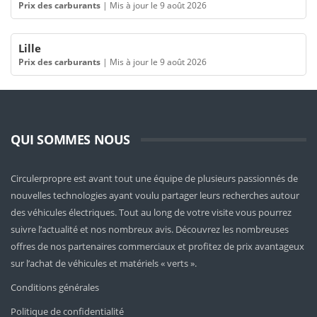
Prix des carburants
|
Mis à jour le 9 août 2026
Lille
Prix des carburants
|
Mis à jour le 9 août 2026
QUI SOMMES NOUS
Circulerpropre est avant tout une équipe de plusieurs passionnés de
nouvelles technologies ayant voulu partager leurs recherches autour
des véhicules électriques. Tout au long de votre visite vous pourrez
suivre l’actualité et nos nombreux avis. Découvrez les nombreuses
offres de nos partenaires commerciaux et profitez de prix avantageux
sur l’achat de véhicules et matériels « verts ».
Conditions générales
Politique de confidentialité