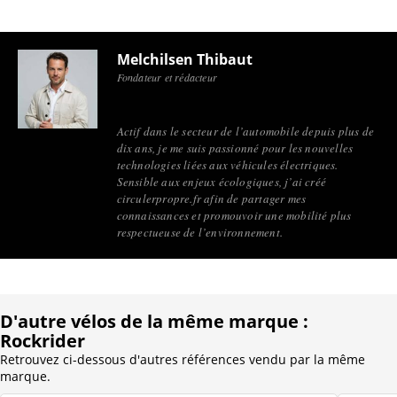
Melchilsen Thibaut
Fondateur et rédacteur
Actif dans le secteur de l’automobile depuis plus de
dix ans, je me suis passionné pour les nouvelles
technologies liées aux véhicules électriques.
Sensible aux enjeux écologiques, j’ai créé
circulerpropre.fr afin de partager mes
connaissances et promouvoir une mobilité plus
respectueuse de l’environnement.
D'autre vélos de la même marque :
Rockrider
Retrouvez ci-dessous d'autres références vendu par la même
marque.