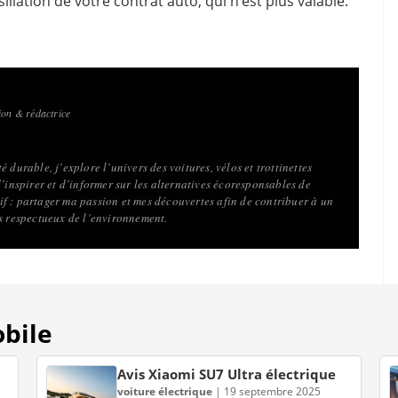
iliation de votre contrat auto, qui n’est plus valable.
on & rédactrice
 durable, j’explore l’univers des voitures, vélos et trottinettes
d’inspirer et d’informer sur les alternatives écoresponsables de
f : partager ma passion et mes découvertes afin de contribuer à un
us respectueux de l’environnement.
obile
Avis Xiaomi SU7 Ultra électrique
voiture électrique
|
19 septembre 2025