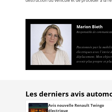
destruction du véhicule et de procéder à la rés
Marion Bieth
Responsable de communicati
Passionnée par la mobilité
électriques avec l’envie 
déplacement. Mon objecti
avenir plus propre et pl
Les derniers avis autom
Avis nouvelle Renault Twingo
électrique