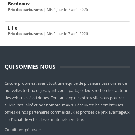
Bordeaux
Prix des carburants
|
Mis à jour le 7 août 2026
Lille
Prix des carburants
|
Mis à jour le 7 août 2026
QUI SOMMES NOUS
Circulerpropre est avant tout une équipe de plusieurs passionnés de
nouvelles technologies ayant voulu partager leurs recherches autour
des véhicules électriques. Tout au long de votre visite vous pourrez
suivre l’actualité et nos nombreux avis. Découvrez les nombreuses
offres de nos partenaires commerciaux et profitez de prix avantageux
sur l’achat de véhicules et matériels « verts ».
Conditions générales