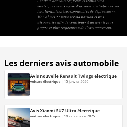
l’univers des voitures, vélos et trottinettes
électriques avec l’envie d’inspirer et d’informer sur
les alternatives écoresponsables de déplacement.
Mon objectif : partager ma passion et mes
découvertes afin de contribuer à un avenir plus
propre et plus respectueux de l’environnement.
Les derniers avis automobile
Avis nouvelle Renault Twingo électrique
voiture électrique
|
15 janvier 2026
Avis Xiaomi SU7 Ultra électrique
voiture électrique
|
19 septembre 2025