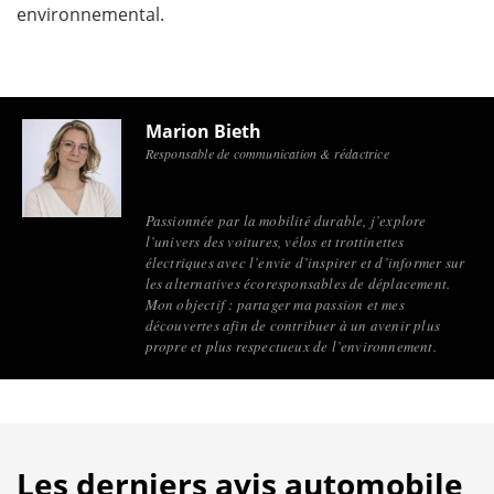
environnemental.
Marion Bieth
Responsable de communication & rédactrice
Passionnée par la mobilité durable, j’explore
l’univers des voitures, vélos et trottinettes
électriques avec l’envie d’inspirer et d’informer sur
les alternatives écoresponsables de déplacement.
Mon objectif : partager ma passion et mes
découvertes afin de contribuer à un avenir plus
propre et plus respectueux de l’environnement.
Les derniers avis automobile