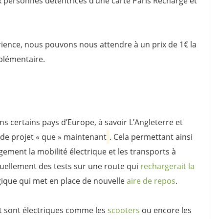
x personnes détentrices d’une carte Paris Recharge et
érience, nous pouvons nous attendre à un prix de 1€ la
plémentaire.
s certains pays d’Europe, à savoir L’Angleterre et
 de projet « que » maintenant
. Cela permettant ainsi
gement la mobilité électrique et les transports à
ctuellement des tests sur une route qui
rechargerait la
gique qui met en place de nouvelle
aire de repos
.
t sont électriques comme les
scooters
ou encore les