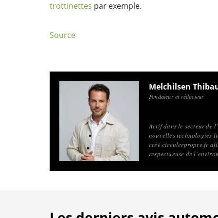
trottinettes
par exemple.
Sour
c
e
Melchilsen Thiba
Fondateur et rédacteur
Actif dans le secteur de 
nouvelles technologies li
créé circulerpropre.fr a
respectueuse de l’enviro
Les derniers avis autom