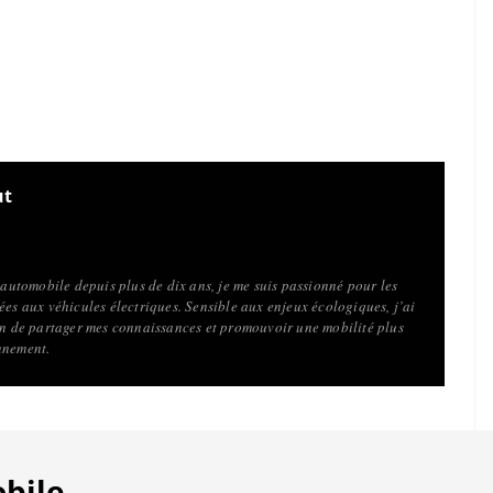
ut
l’automobile depuis plus de dix ans, je me suis passionné pour les
ées aux véhicules électriques. Sensible aux enjeux écologiques, j’ai
fin de partager mes connaissances et promouvoir une mobilité plus
nnement.
obile