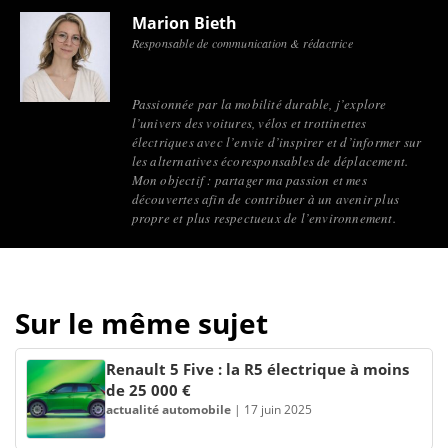
Marion Bieth
Responsable de communication & rédactrice
Passionnée par la mobilité durable, j’explore
l’univers des voitures, vélos et trottinettes
électriques avec l’envie d’inspirer et d’informer sur
les alternatives écoresponsables de déplacement.
Mon objectif : partager ma passion et mes
découvertes afin de contribuer à un avenir plus
propre et plus respectueux de l’environnement.
Sur le même sujet
Renault 5 Five : la R5 électrique à moins
de 25 000 €
actualité automobile
|
17 juin 2025