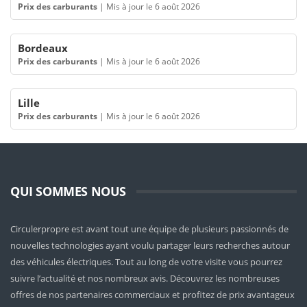
Prix des carburants
|
Mis à jour le 6 août 2026
Bordeaux
Prix des carburants
|
Mis à jour le 6 août 2026
Lille
Prix des carburants
|
Mis à jour le 6 août 2026
QUI SOMMES NOUS
Circulerpropre est avant tout une équipe de plusieurs passionnés de
nouvelles technologies ayant voulu partager leurs recherches autour
des véhicules électriques. Tout au long de votre visite vous pourrez
suivre l’actualité et nos nombreux avis. Découvrez les nombreuses
offres de nos partenaires commerciaux et profitez de prix avantageux