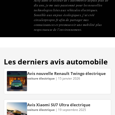
Actif dans le secteur de l’automobile depuis plus de
dix ans, je me suis passionné pour les nouvelles
technologies liées aux véhicules électriques.
Sensible aux enjeux écologiques, j’ai créé
circulerpropre.fr afin de partager mes
connaissances et promouvoir une mobilité plus
respectueuse de l’environnement.
Les derniers avis automobile
Avis nouvelle Renault Twingo électrique
voiture électrique
|
15 janvier 2026
Avis Xiaomi SU7 Ultra électrique
voiture électrique
|
19 septembre 2025