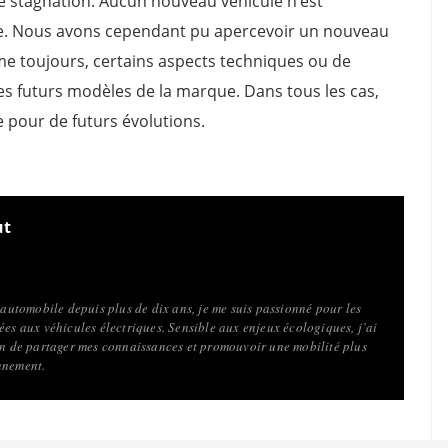
ine stagnation. Aucun nouveau véhicule n’est
le. Nous avons cependant pu apercevoir un nouveau
e toujours, certains aspects techniques ou de
es futurs modèles de la marque. Dans tous les cas,
 pour de futurs évolutions.
ut
l’automobile depuis plus de dix ans, je me suis passionné pour les
ées aux véhicules électriques. Sensible aux enjeux écologiques, j’ai
fin de partager mes connaissances et promouvoir une mobilité plus
nnement.