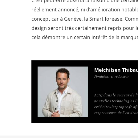
C’est peut-être aussi là la raison d’une certa
réellement annoncé, ni d’amélioration notab
concept car à Genève, la Smart forease. Comm
design seront très certainement repris pour l
cela démontre un certain intérêt de la marque
Melchilsen Thiba
Fondateur et rédacteur
Actif dans le secteur de 
nouvelles technologies li
créé circulerpropre.fr a
respectueuse de l’enviro