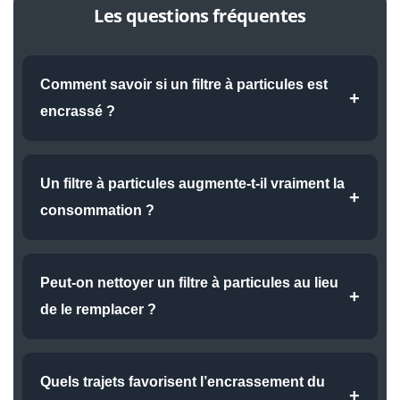
Les questions fréquentes
Comment savoir si un filtre à particules est
+
encrassé ?
Plusieurs signes peuvent alerter le conducteur : perte de
puissance, hausse de la consommation, voyant moteur
Un filtre à particules augmente-t-il vraiment la
+
allumé ou passages fréquents en mode dégradé. Un
consommation ?
diagnostic rapide permet généralement de confirmer l’état
Oui. Lorsqu’il est partiellement bouché, le moteur doit
du FAP.
fournir davantage d’efforts pour évacuer les gaz
Peut-on nettoyer un filtre à particules au lieu
+
d’échappement. Cette résistance supplémentaire entraîne
de le remplacer ?
souvent une surconsommation de carburant.
Dans certains cas, oui. Un nettoyage adapté peut suffire
lorsque le filtre n’est pas trop endommagé. Cela permet
Quels trajets favorisent l’encrassement du
+