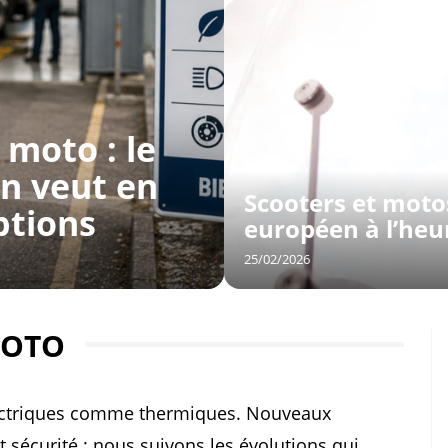
 moto : le
n veut en
Scooters et motos
ptions
européen à l’heu
25/02/2026
MOTO
électriques comme thermiques. Nouveaux
sécurité : nous suivons les évolutions qui