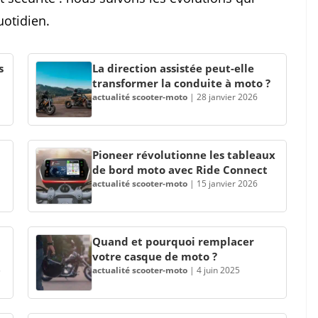
uotidien.
s
La direction assistée peut-elle
transformer la conduite à moto ?
actualité scooter-moto
|
28 janvier 2026
Pioneer révolutionne les tableaux
de bord moto avec Ride Connect
actualité scooter-moto
|
15 janvier 2026
Quand et pourquoi remplacer
votre casque de moto ?
5
actualité scooter-moto
|
4 juin 2025