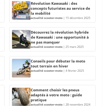
Révolution Kawasaki : des
concepts futuristes au service de
la mobilité
actualité scooter-moto
|
15 décembre 2025
Découvrez la révolution hybride
de Kawasaki : une opportunité à
ne pas manquer
actualité scooter-moto
|
25 mars 2025
Conseils pour débuter la moto
tout terrain en hiver
actualité scooter-moto
|
4 février 2025
Comment choisir les pneus
adaptés à votre moto : guide
pratique
actualité scooter-moto
|
28 novembre 2024