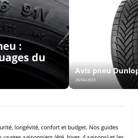
eu :
quages du
Avis pneu Dunlo
28/04/2023
curité, longévité, confort et budget. Nos guides
usages saisonniers (été, hiver, 4 saisons) et les