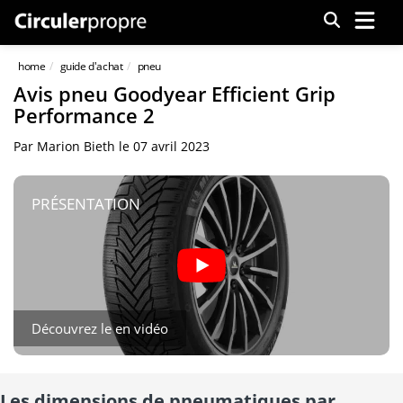
Menu
home
guide d'achat
pneu
Avis pneu Goodyear Efficient Grip
Performance 2
Par
Marion Bieth
le
07 avril 2023
PRÉSENTATION
Découvrez le en vidéo
Les dimensions de pneumatiques par