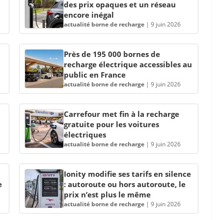
des prix opaques et un réseau
encore inégal
actualité borne de recharge
|
9 juin 2026
Près de 195 000 bornes de
recharge électrique accessibles au
public en France
actualité borne de recharge
|
9 juin 2026
Carrefour met fin à la recharge
gratuite pour les voitures
électriques
actualité borne de recharge
|
9 juin 2026
Ionity modifie ses tarifs en silence
e
: autoroute ou hors autoroute, le
prix n’est plus le même
actualité borne de recharge
|
9 juin 2026