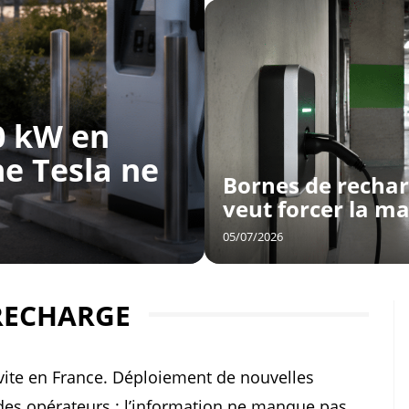
0 kW en
e Tesla ne
Bornes de rechar
veut forcer la ma
05/07/2026
RECHARGE
vite en France. Déploiement de nouvelles
 des opérateurs : l’information ne manque pas.