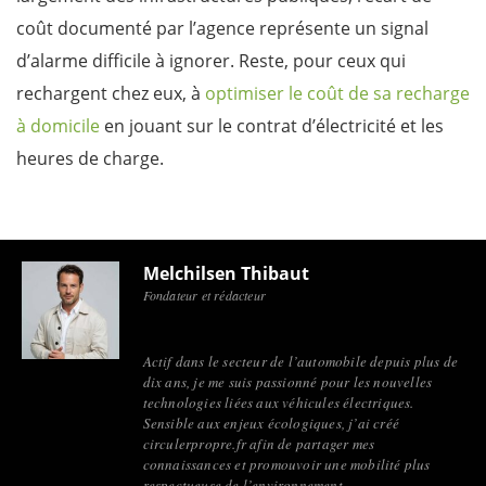
coût documenté par l’agence représente un signal
d’alarme difficile à ignorer. Reste, pour ceux qui
rechargent chez eux, à
optimiser le coût de sa recharge
à domicile
en jouant sur le contrat d’électricité et les
heures de charge.
Melchilsen Thibaut
Fondateur et rédacteur
Actif dans le secteur de l’automobile depuis plus de
dix ans, je me suis passionné pour les nouvelles
technologies liées aux véhicules électriques.
Sensible aux enjeux écologiques, j’ai créé
circulerpropre.fr afin de partager mes
connaissances et promouvoir une mobilité plus
respectueuse de l’environnement.