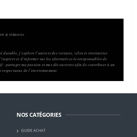
on & rédactrice
 durable, j’explore l’univers des voitures, vélos et trottinettes
d’inspirer et d’informer sur les alternatives écoresponsables de
f : partager ma passion et mes découvertes afin de contribuer à un
us respectueux de l’environnement.
NOS CATÉGORIES
GUIDE ACHAT