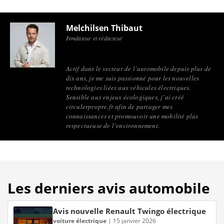
Melchilsen Thibaut
Fondateur et rédacteur
Actif dans le secteur de l’automobile depuis plus de
dix ans, je me suis passionné pour les nouvelles
technologies liées aux véhicules électriques.
Sensible aux enjeux écologiques, j’ai créé
circulerpropre.fr afin de partager mes
connaissances et promouvoir une mobilité plus
respectueuse de l’environnement.
Les derniers avis automobile
Avis nouvelle Renault Twingo électrique
voiture électrique
|
15 janvier 2026