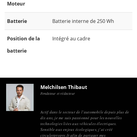
Moteur
Batterie
Batterie interne de 250 Wh
Position de la
Intégré au cadre
batterie
Melchilsen Thibaut
Fondateur et rédacteur
Actif dans le secteur de l’automobile depuis plus de
dix ans, je me suis passionné pour les nouvelles
technologies liées aux véhicules électriques.
Sensible aux enjeux écologiques, j’ai créé
circulerpropre.fr afin de partager mes