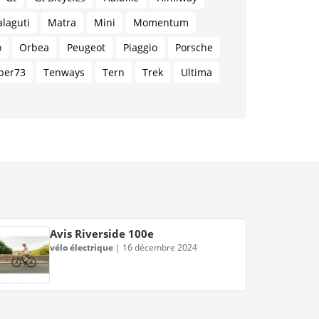
laguti
Matra
Mini
Momentum
o
Orbea
Peugeot
Piaggio
Porsche
per73
Tenways
Tern
Trek
Ultima
Avis Riverside 100e
vélo électrique
|
16 décembre 2024