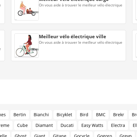
e
On vous aide à trouver le meilleur vélo électrique
Meilleur vélo électrique ville
On vous aide à trouver le meilleur vélo électrique
e
kes
Bertin
Bianchi
Bicyklet
Bird
BMC
Brekr
Br
reme
Cube
Diamant
Ducati
Easy Watts
Electra
El
elle
Ghost
Giant
Gitane
Gocycle
Gogoro
Greyp