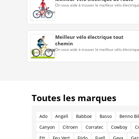
On vous aide à trouver le meilleur vélo électriqu
Meilleur vélo électrique tout
chemin
On vous aide à trouver le meilleur vélo électriqu
Toutes les marques
Ado
Angell
Babboe
Basso
Benno Bi
Canyon
Citroen
Corratec
Cowboy
C
Ett
Feu Vert
Fiido
Fuell
Gaya
Gaz