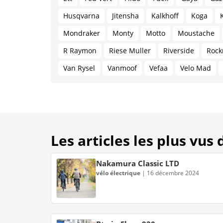
Husqvarna
Jitensha
Kalkhoff
Koga
Mondraker
Monty
Motto
Moustache
R Raymon
Riese Muller
Riverside
Rock
Van Rysel
Vanmoof
Vefaa
Velo Mad
Les articles les plus vus
Nakamura Classic LTD
vélo électrique
|
16 décembre 2024