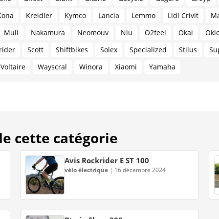
Kona
Kreidler
Kymco
Lancia
Lemmo
Lidl Crivit
Ma
Muli
Nakamura
Neomouv
Niu
O2feel
Okai
Okl
rider
Scott
Shiftbikes
Solex
Specialized
Stilus
Su
Voltaire
Wayscral
Winora
Xiaomi
Yamaha
 de cette catégorie
Avis Rockrider E ST 100
vélo électrique
|
16 décembre 2024