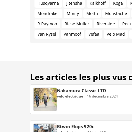
Husqvarna
Jitensha
Kalkhoff
Koga
Mondraker
Monty
Motto
Moustache
R Raymon
Riese Muller
Riverside
Rock
Van Rysel
Vanmoof
Vefaa
Velo Mad
Les articles les plus vus
Nakamura Classic LTD
vélo électrique
|
16 décembre 2024
Btwin Elops 920e