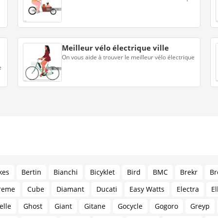
Meilleur vélo électrique ville
On vous aide à trouver le meilleur vélo électrique
e
kes
Bertin
Bianchi
Bicyklet
Bird
BMC
Brekr
Br
reme
Cube
Diamant
Ducati
Easy Watts
Electra
El
elle
Ghost
Giant
Gitane
Gocycle
Gogoro
Greyp