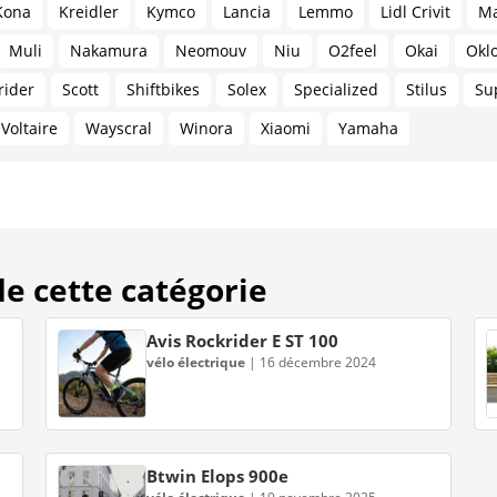
Kona
Kreidler
Kymco
Lancia
Lemmo
Lidl Crivit
Ma
Muli
Nakamura
Neomouv
Niu
O2feel
Okai
Okl
rider
Scott
Shiftbikes
Solex
Specialized
Stilus
Su
Voltaire
Wayscral
Winora
Xiaomi
Yamaha
 de cette catégorie
Avis Rockrider E ST 100
vélo électrique
|
16 décembre 2024
Btwin Elops 900e