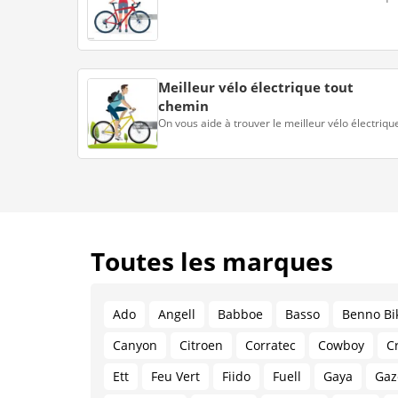
Meilleur vélo électrique tout
chemin
On vous aide à trouver le meilleur vélo électriqu
Toutes les marques
Ado
Angell
Babboe
Basso
Benno Bi
Canyon
Citroen
Corratec
Cowboy
C
Ett
Feu Vert
Fiido
Fuell
Gaya
Gaz