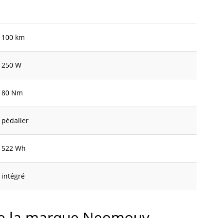
100 km
250 W
80 Nm
pédalier
522 Wh
intégré
 de la marque Neomouv