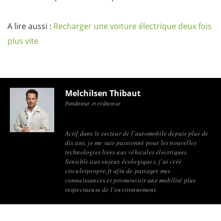
A lire aussi :
Recharger une voiture électrique deux fois
plus vite
Melchilsen Thibaut
Fondateur et rédacteur
Actif dans le secteur de l’automobile depuis plus de
dix ans, je me suis passionné pour les nouvelles
technologies liées aux véhicules électriques.
Sensible aux enjeux écologiques, j’ai créé
circulerpropre.fr afin de partager mes
connaissances et promouvoir une mobilité plus
respectueuse de l’environnement.