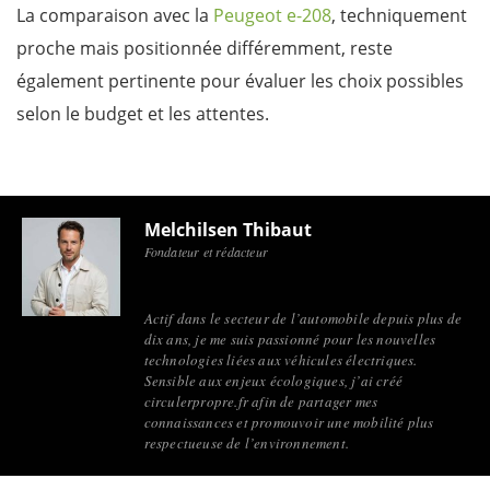
La comparaison avec la
Peugeot e-208
, techniquement
proche mais positionnée différemment, reste
également pertinente pour évaluer les choix possibles
selon le budget et les attentes.
Melchilsen Thibaut
Fondateur et rédacteur
Actif dans le secteur de l’automobile depuis plus de
dix ans, je me suis passionné pour les nouvelles
technologies liées aux véhicules électriques.
Sensible aux enjeux écologiques, j’ai créé
circulerpropre.fr afin de partager mes
connaissances et promouvoir une mobilité plus
respectueuse de l’environnement.