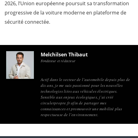
2026, l’Union européenne poursuit sa transformation
progressive de la voiture moderne en plateforme de
sécurité connectée.
Melchilsen Thibaut
Fondateur et rédacteur
Actif dans le secteur de l’automobile depuis plus de
dix ans, je me suis passionné pour les nouvelles
technologies liées aux véhicules électriques.
Sensible aux enjeux écologiques, j’ai créé
circulerpropre.fr afin de partager mes
connaissances et promouvoir une mobilité plus
respectueuse de l’environnement.