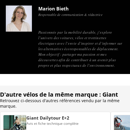
Marion Bieth
Responsable de communication & rédactrice
Passionnée par la mobilité durable, j’explore
l’univers des voitures, vélos et trottinettes
électriques avec l’envie d’inspirer et d’informer sur
les alternatives écoresponsables de déplacement.
Mon objectif : partager ma passion et mes
découvertes afin de contribuer à un avenir plus
propre et plus respectueux de l’environnement.
D'autre vélos de la même marque : Giant
Retrouvez ci-dessous d'autres références vendu par la même
marque.
Giant Dailytour E+2
Avis et fiche technique complète