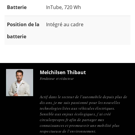
Batterie
InTube, 720 Wh
Position de la
Intégré au cadre
batterie
Melchilsen Thibaut
Fondateur et rédacteur
Actif dans le secteur de l’automobile depuis plus de
dix ans, je me suis passionné pour les nouvelles
technologies liées aux véhicules électriques.
Sensible aux enjeux écologiques, j’ai créé
circulerpropre.fr afin de partager mes
connaissances et promouvoir une mobilité plus
respectueuse de l’environnement.