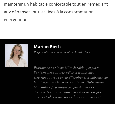
maintenir un habitacle confortable tout en remédiant
aux dépenses inutiles liées à la consommation
énergétique.
Marion Bieth
Responsable de communication & rédactrice
Passionnée par la mobilité durable, j’explore
l’univers des voitures, vélos et trottinettes
électriques avec l’envie d’inspirer et d’informer sur
les alternatives écoresponsables de déplacement.
Mon objectif : partager ma passion et mes
découvertes afin de contribuer à un avenir plus
propre et plus respectueux de l’environnement.