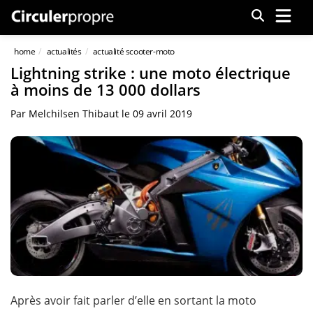
Menu
home
actualités
actualité scooter-moto
Lightning strike : une moto électrique
à moins de 13 000 dollars
Par
Melchilsen Thibaut
le
09 avril 2019
Après avoir fait parler d’elle en sortant la moto