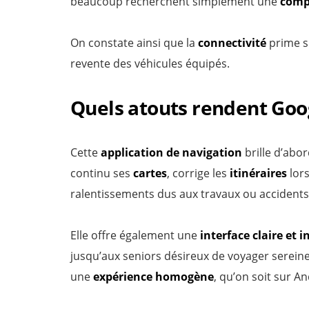
beaucoup recherchent simplement une
compa
On constate ainsi que la
connectivité
prime su
revente des véhicules équipés.
Quels atouts rendent Goog
Cette
application de navigation
brille d’abor
continu ses
cartes
, corrige les
itinéraires
lors
ralentissements dus aux travaux ou accidents
Elle offre également une
interface claire et i
jusqu’aux seniors désireux de voyager serei
une
expérience homogène
, qu’on soit sur A